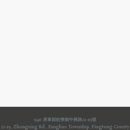
940 屏東縣枋寮鄉中興路22-19號
 22-19, Zhongxing Rd., Fangliao Township, Pingtung County