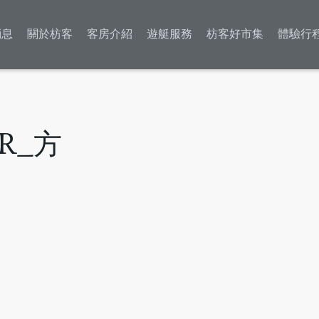
消息
關於枋客
客房介紹
遊艇服務
枋客好市集
體驗行
UR_方