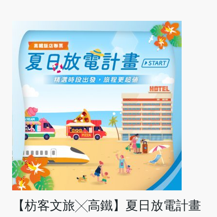
【枋客文旅╳高鐵】夏日放電計畫