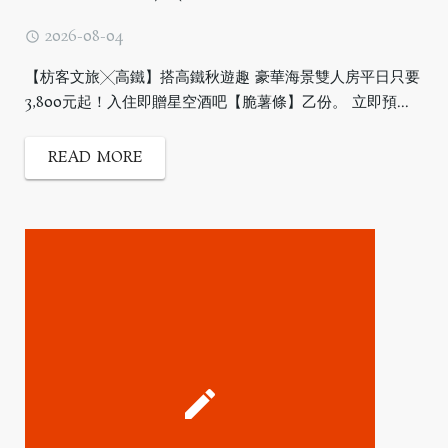
2026-08-04
【枋客文旅╳高鐵】搭高鐵秋遊趣 豪華海景雙人房平日只要
3,800元起！入住即贈星空酒吧【脆薯條】乙份。 立即預...
READ MORE