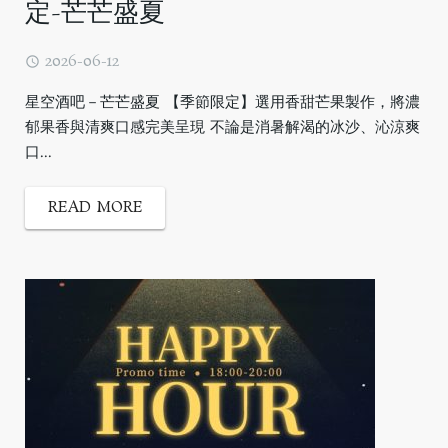
定-芒芒盛夏
2026-06-12
星空酒吧－芒芒盛夏 【季節限定】選用香甜芒果製作，將濃
郁果香與清爽口感完美呈現 不論是消暑解渴的冰沙、沁涼爽
口...
READ MORE