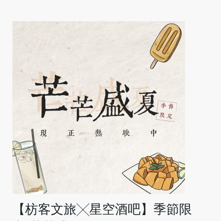
【枋客文旅╳星空酒吧】季節限