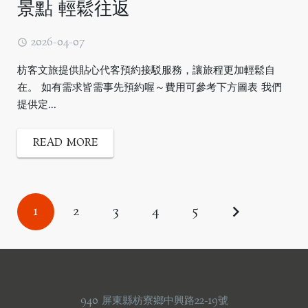
景點 輕鬆往返
2026-04-07
枋客文旅提供貼心代客預約接駁服務，讓旅程更加輕鬆自
在。 如有需求皆需事先預約喔～費用可參考下方圖表 我們
提供定...
READ MORE
1
2
3
4
5
940 屏東縣枋寮鄉中興路22-19號