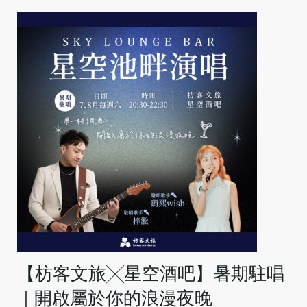
【枋客文旅╳星空酒吧】暑期駐唱
｜開啟屬於你的浪漫夜晚