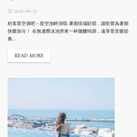
2026-06-22
枋客星空酒吧－星空池畔演唱 暑期現場駐唱，讓歌聲為暑期
快樂加分！ 在無邊際泳池旁來一杯微醺特調，邊享受音樂節
奏...
READ MORE