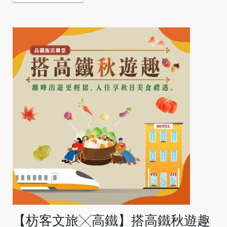
【枋客文旅╳高鐵】搭高鐵秋遊趣