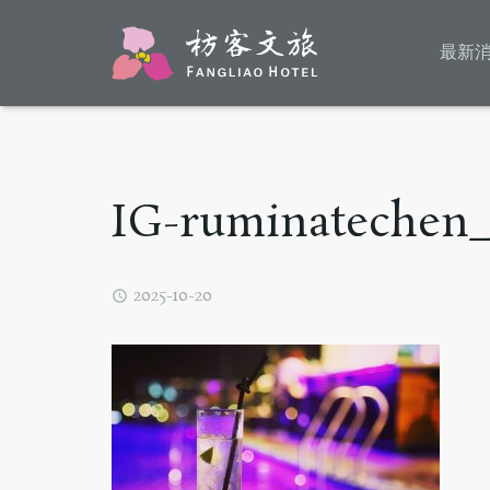
最新
IG-ruminateche
2025-10-20