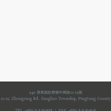
940 屏東縣枋寮鄉中興路22-19號
 22-19, Zhongxing Rd., Fangliao Township, Pingtung County
TEL +886-8-8780888 ｜ FAX +886-8-8780838