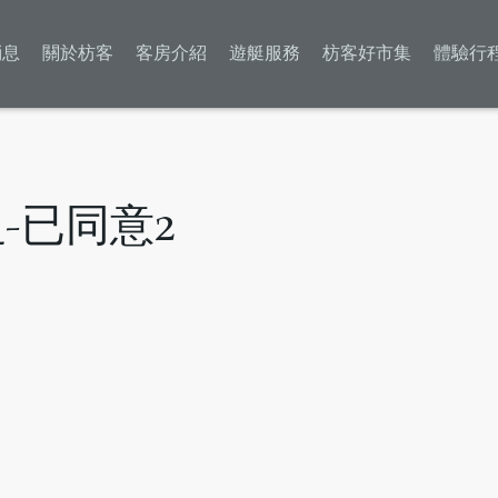
消息
關於枋客
客房介紹
遊艇服務
枋客好市集
體驗行
n_-已同意2