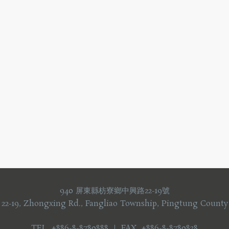
940 屏東縣枋寮鄉中興路22-19號
 22-19, Zhongxing Rd., Fangliao Township, Pingtung County
TEL +886-8-8780888 ｜ FAX +886-8-8780838