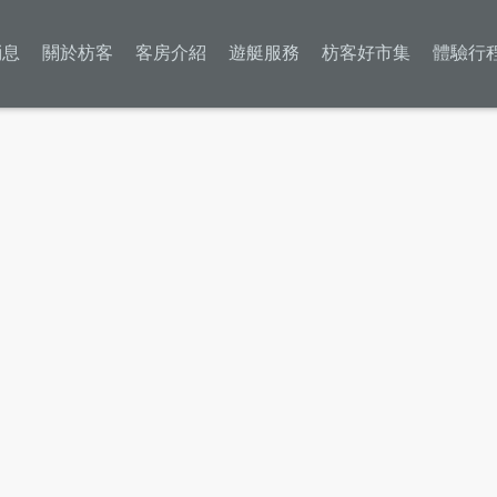
消息
關於枋客
客房介紹
遊艇服務
枋客好市集
體驗行