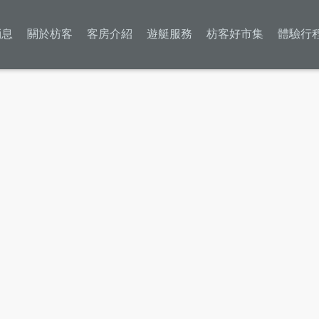
消息
關於枋客
客房介紹
遊艇服務
枋客好市集
體驗行