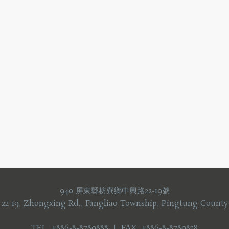
940 屏東縣枋寮鄉中興路22-19號
 22-19, Zhongxing Rd., Fangliao Township, Pingtung County
TEL +886-8-8780888 ｜ FAX +886-8-8780838