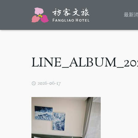
最新
LINE_ALBUM_202
2026-06-17