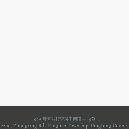
940 屏東縣枋寮鄉中興路22-19號
 22-19, Zhongxing Rd., Fangliao Township, Pingtung County