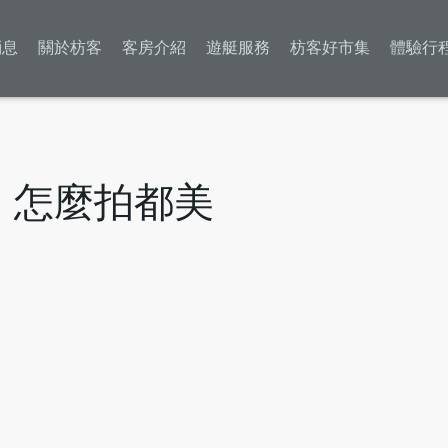
消息
關於枋客
客房介紹
遊艇服務
枋客好市集
體驗行
，怎麼拍都美