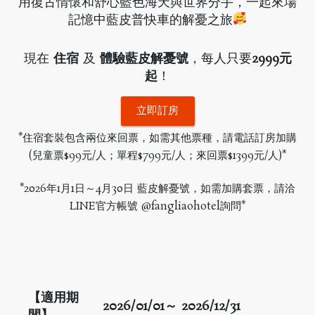
用復古情懷和舒心藍色海天與世界分手，一起來場
記憶中藍皮普快車的解憂之旅
現在
住宿
及
體驗藍皮解憂號
，每人只要
2999元
起
！
立即訂房
*住宿套裝包含兩位來回票，如需其他票種，請電話訂房加購
(兒童票$99元/人；單程$799元/人；來回票$1399元/人)*
*2026年1月1日～4月30日 藍皮解憂號，如需加購套票，請洽
LINE官方帳號 @fangliaohotel詢問*
【適用期
2026/01/01
～ 2026/12/31