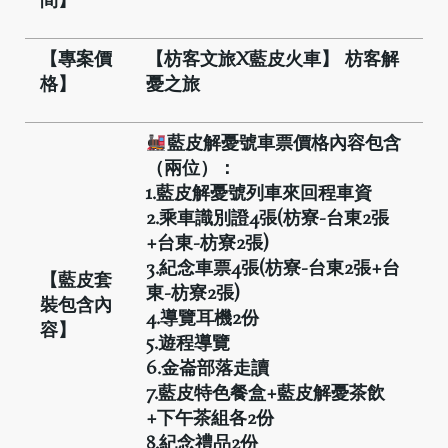
間】
【專案價
【枋客文旅X
藍皮火車】
枋客解
格】
憂之旅
藍皮解憂號車票價格內容包含
（兩位）：
1.
藍皮解憂號列車來回程車資
2.
乘車識別證4
張(
枋寮-
台東2
張
+
台東-
枋寮2
張)
3.
紀念車票4
張(
枋寮-
台東2
張+
台
【藍皮套
東-
枋寮2
張)
裝包含內
4.
導覽耳機2
份
容】
5.
遊程導覽
6.
金崙部落走讀
7.
藍皮特色餐盒+
藍皮解憂茶飲
+
下午茶組各2
份
8.
紀念禮品2
份