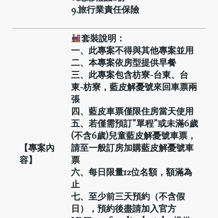
9.
旅行業責任保險
套裝說明：
一、此專案不得與其他專案並用
二、本專案依房型提供早餐
三、此專案包含枋寮-
台東、台
東-
枋寮，藍皮解憂號來回車票兩
張
四、藍皮車票僅限住房當天使用
五、若僅需預訂”
單程”
或未滿6
歲
(
不含6
歲)
兒童藍皮解憂號車票，
【專案內
請至一般訂房加購藍皮解憂號車
容】
票
六、每日限量12
位名額，額滿為
止
七、至少前三天預約（不含假
日），預約後盡請加入官方