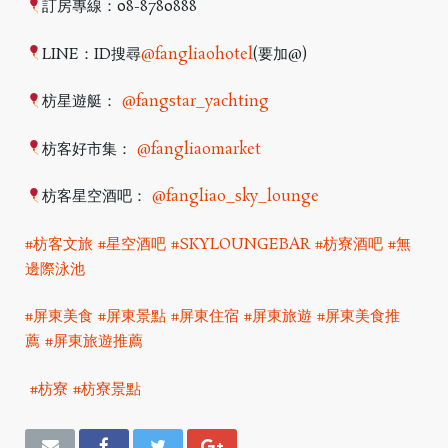
訂房專線：08-8780888
LINE：ID搜尋
@fangliaohotel
(要加@)
枋星遊艇：
@fangstar_yachting
枋客好市集：
@fangliaomarket
枋客星空酒吧：
@fangliao_sky_lounge
#枋客文旅
#星空酒吧
#SKYLOUNGEBAR
#枋寮酒吧
#無
邊際泳池
#屏東美食
#屏東景點
#屏東住宿
#屏東旅遊
#屏東美食推
薦
#屏東旅遊推薦
#枋寮
#枋寮景點