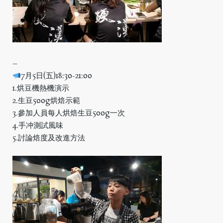
–
7月5日(五)18:30-21:00
1.烘豆機熱機演示
2.生豆500g烘焙示範
3.參加人員每人烘焙生豆500g一次
4.手冲測試風味
5.討論焙度及改進方法