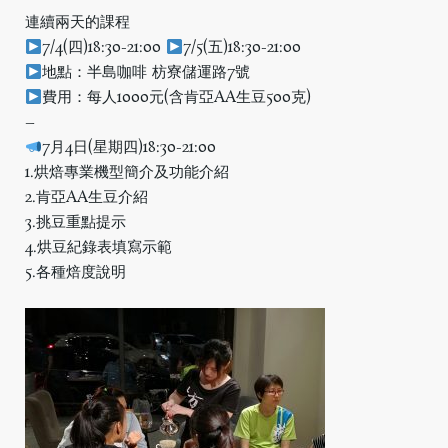
連續兩天的課程
7/4(四)18:30-21:00
7/5(五)18:30-21:00
地點：半島咖啡 枋寮儲運路7號
費用：每人1000元(含肯亞AA生豆500克)
–
7月4日(星期四)18:30-21:00
1.烘焙專業機型簡介及功能介紹
2.肯亞AA生豆介紹
3.挑豆重點提示
4.烘豆紀錄表填寫示範
5.各種焙度說明