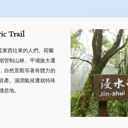
c Trail
貫東西往來的人們。荷蘭
期管制山林、平埔族大遷
，自然景觀等著有體力的
資產。濕潤氣候遭就特殊
棲息地。