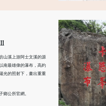
ll
枋山溪上游阿士文溪的源
以南最雄偉的瀑布，高約
陽光的照射下，畫出重重
子鄉公所官網。