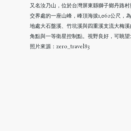
又名汝乃山，位於台灣屏東縣獅子鄉丹路村
交界處的一座山峰，峰頂海拔1,062公尺
地處大石盤溪、竹坑溪與四重溪支流大梅溪
角點與一等衛星控制點。視野良好，可眺望
照片來源：zero_travel83