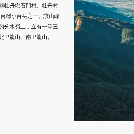
與牡丹鄉石門村、牡丹村
，為台灣小百岳之一。該山峰
的分水嶺上，立有一等三
北里龍山、南里龍山。