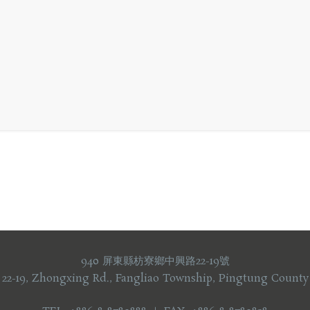
940 屏東縣枋寮鄉中興路22-19號
 22-19, Zhongxing Rd., Fangliao Township, Pingtung County