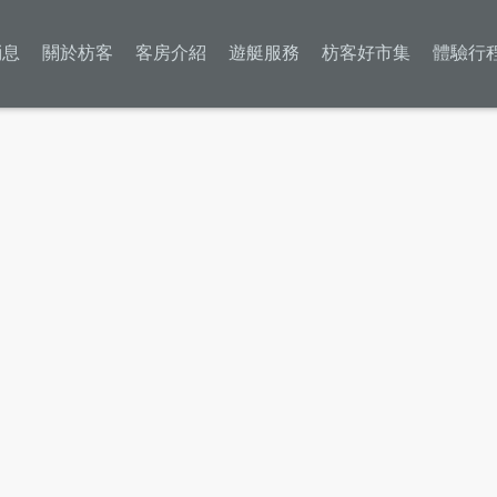
消息
關於枋客
客房介紹
遊艇服務
枋客好市集
體驗行