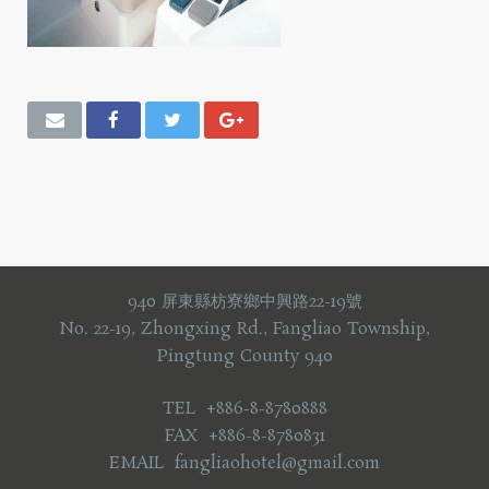
940 屏東縣枋寮鄉中興路22-19號
No. 22-19, Zhongxing Rd., Fangliao Township,
Pingtung County 940
TEL +886-8-8780888
FAX +886-8-8780831
EMAIL fangliaohotel@gmail.com