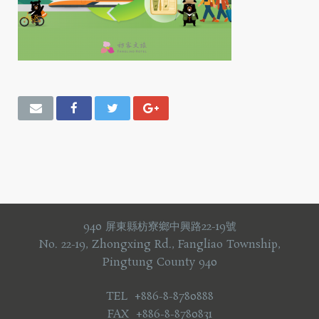
940 屏東縣枋寮鄉中興路22-19號
No. 22-19, Zhongxing Rd., Fangliao Township,
Pingtung County 940
TEL +886-8-8780888
FAX +886-8-8780831