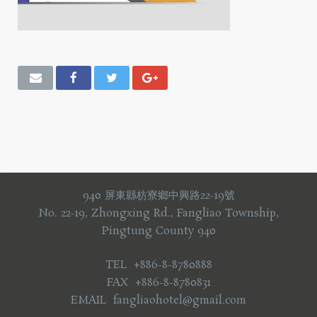
940 屏東縣枋寮鄉中興路22-19號
No. 22-19, Zhongxing Rd., Fangliao Township,
Pingtung County 940
TEL +886-8-8780888
FAX +886-8-8780831
EMAIL fangliaohotel@gmail.com