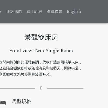
程
連絡我們
線上訂房
高鐵聯票
English
景觀雙床房
Front view Twin Single Room
房間內棕與白的優雅色調，柔軟舒適的兩張單人床，
坐在陽台啜飲咖啡或茶佐海風和碧藍天，閱覽街道，
享受鄉村之悠悠步調和漫漫時光。
房型規格
hotel