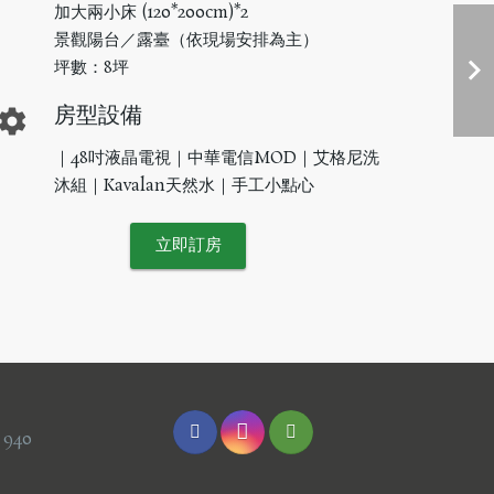
加大兩小床 (120*200cm)*2
景觀陽台／露臺（依現場安排為主）
坪數：8坪
房型設備
ettings
｜48吋液晶電視｜中華電信MOD｜艾格尼洗
沐組｜Kavalan天然水｜手工小點心
立即訂房
 940