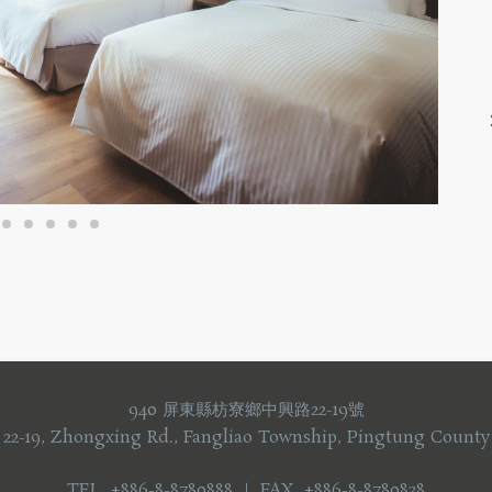
s
940 屏東縣枋寮鄉中興路22-19號
 22-19, Zhongxing Rd., Fangliao Township, Pingtung County
TEL +886-8-8780888 ｜ FAX +886-8-8780838