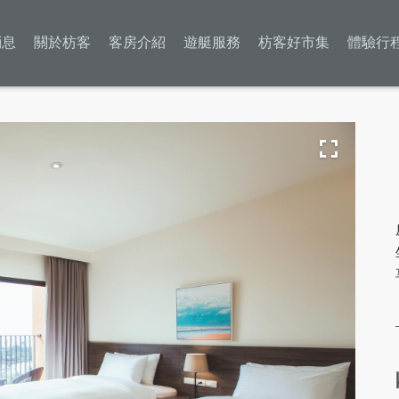
消息
關於枋客
客房介紹
遊艇服務
枋客好市集
體驗行